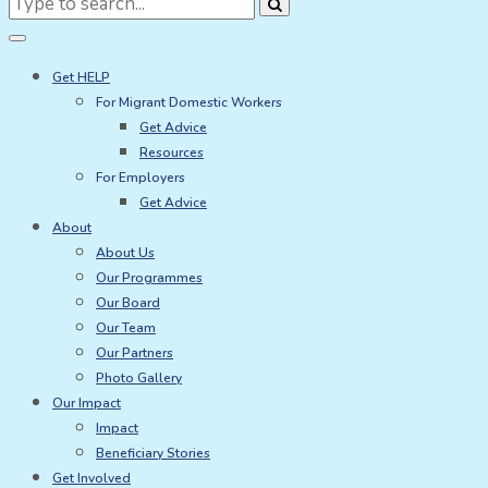
for:
Get HELP
For Migrant Domestic Workers
Get Advice
Resources
For Employers
Get Advice
About
About Us
Our Programmes
Our Board
Our Team
Our Partners
Photo Gallery
Our Impact
Impact
Beneficiary Stories
Get Involved