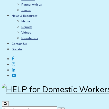
Partner with us
Join us
News & Resources
Media
Reports
Videos
Newsletters
Contact Us
Donate
Search